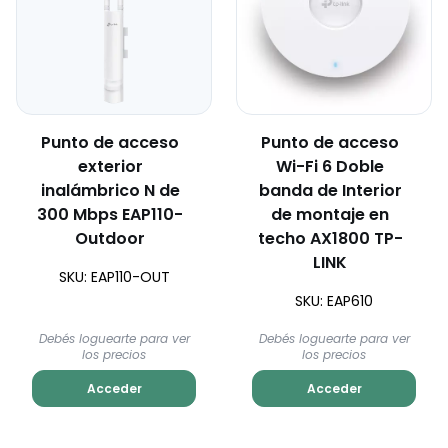
Punto de acceso
Punto de acceso
exterior
Wi-Fi 6 Doble
inalámbrico N de
banda de Interior
300 Mbps EAP110-
de montaje en
Outdoor
techo AX1800 TP-
LINK
SKU: EAP110-OUT
SKU: EAP610
Debés loguearte para ver
Debés loguearte para ver
los precios
los precios
Acceder
Acceder