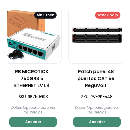
Sin Stock
Stock bajo
RB MICROTICK
Patch panel 48
750GR3 5
puertos CAT 5e
ETHERNET LV L4
ReguVolt
SKU: RB750GR3
SKU: RV-PP-548
Debés loguearte para ver
Debés loguearte para ver
los precios
los precios
Acceder
Acceder