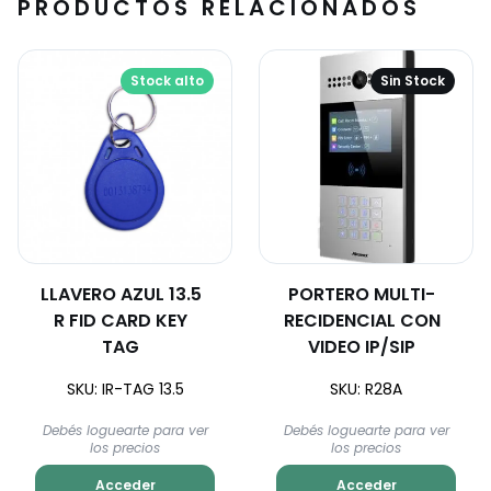
PRODUCTOS RELACIONADOS
Stock alto
Sin Stock
LLAVERO AZUL 13.5
PORTERO MULTI-
R FID CARD KEY
RECIDENCIAL CON
TAG
VIDEO IP/SIP
SKU: IR-TAG 13.5
SKU: R28A
Debés loguearte para ver
Debés loguearte para ver
los precios
los precios
Acceder
Acceder