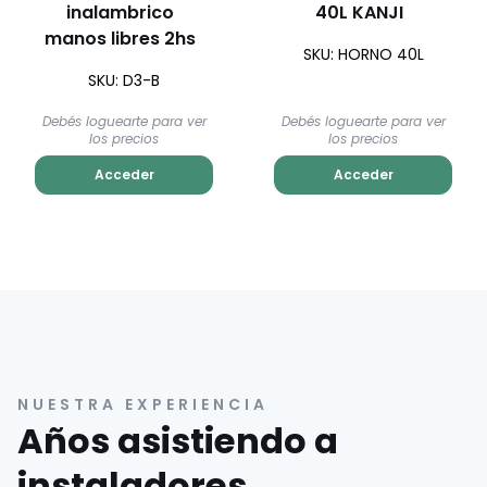
inalambrico
40L KANJI
manos libres 2hs
SKU: HORNO 40L
SKU: D3-B
Debés loguearte para ver
Debés loguearte para ver
los precios
los precios
Acceder
Acceder
NUESTRA EXPERIENCIA
Años asistiendo a
instaladores