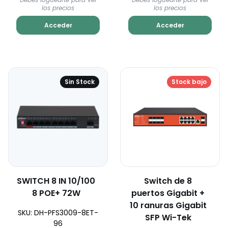
los precios
los precios
Acceder
Acceder
Sin Stock
Stock bajo
SWITCH 8 IN 10/100
Switch de 8
8 POE+ 72W
puertos Gigabit +
10 ranuras Gigabit
SKU: DH-PFS3009-8ET-
SFP Wi-Tek
96