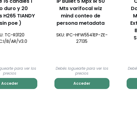
 16 canales 1
IP Bullet 5 Mpx IR 50
C
o duro y 20
Mts varifocal wiz
Do
s H265 TIANDY
mind conteo de
M
 sin poe )
persona metadata
Ex
U: TC-R3120
SKU: IPC-HFW5541EP-ZE-
S
C:I/B/AR/V3.0
27135
guearte para ver los
Debés loguearte para ver los
Debé
precios
precios
Acceder
Acceder