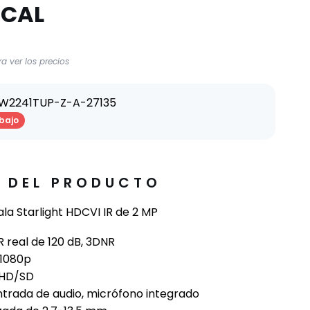
OCAL
a ver los precios
FW2241TUP-Z-A-27135
bajo
E DEL PRODUCTO
la Starlight HDCVI IR de 2 MP
R real de 120 dB, 3DNR
 1080p
 HD/SD
entrada de audio, micrófono integrado