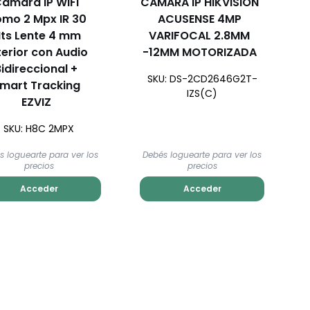
amara IP WIFI
CÁMARA IP HIKVISION
mo 2 Mpx IR 30
ACUSENSE 4MP
ts Lente 4 mm
VARIFOCAL 2.8MM
terior con Audio
-12MM MOTORIZADA
Bidireccional +
SKU: DS-2CD2646G2T-
mart Tracking
IZS(C)
EZVIZ
SKU: H8C 2MPX
s loguearte para ver los
Debés loguearte para ver los
precios
precios
Acceder
Acceder