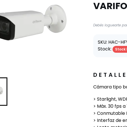
VARIF
Debés loguearte par
SKU: HAC-H
Stock:
Stock 
DETALL
Cámara tipo ba
> Starlight, WD
> Máx. 30 fps a
> Conmutable
> Interfaz de 