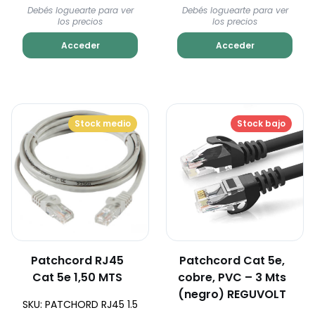
Debés loguearte para ver
Debés loguearte para ver
los precios
los precios
Acceder
Acceder
Stock medio
Stock bajo
Patchcord RJ45
Patchcord Cat 5e,
Cat 5e 1,50 MTS
cobre, PVC – 3 Mts
(negro) REGUVOLT
SKU: PATCHORD RJ45 1.5