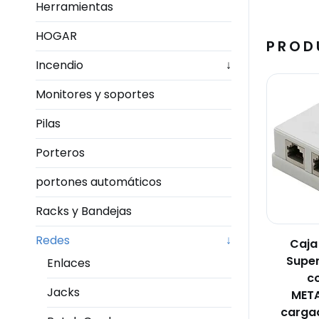
Herramientas
HOGAR
PROD
Incendio
↓
Monitores y soportes
Pilas
Porteros
portones automáticos
Racks y Bandejas
Redes
↓
Caja
Super
Enlaces
c
Jacks
META
carga