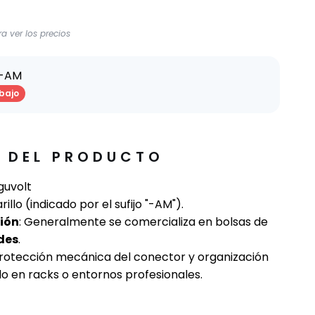
a ver los precios
P-AM
bajo
E DEL PRODUCTO
guvolt
rillo (indicado por el sufijo "-AM").
ión
: Generalmente se comercializa en bolsas de
des
.
Protección mecánica del conector y organización
o en racks o entornos profesionales.