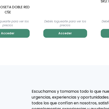
SKU:
-ROSETA DOBLE RED
C5E
guearte para ver los
Debés loguearte para ver los
Debé
precios
precios
Acceder
Acceder
Escuchamos y tomamos todo lo que nues
urgencias, experiencias y oportunidades
todos los que confían en nosotros, satis
complementar experiencias y ayudarlos