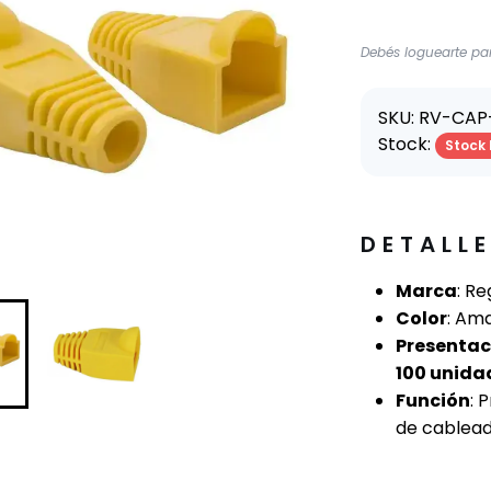
Debés loguearte par
SKU: RV-CA
Stock:
Stock 
DETALL
Marca
: Re
Color
: Ama
Presentac
100 unida
Función
: 
de cablead