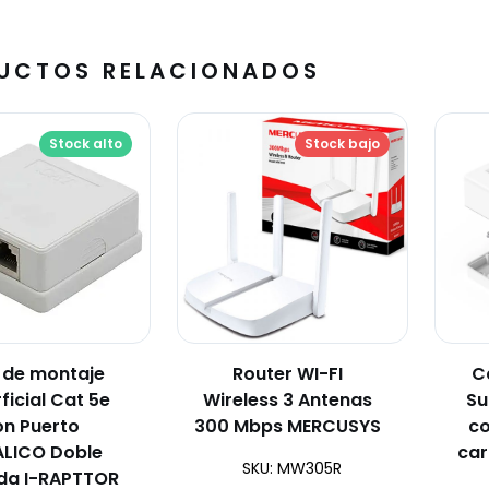
UCTOS RELACIONADOS
Stock alto
Stock bajo
 de montaje
Router WI-FI
C
ficial Cat 5e
Wireless 3 Antenas
Su
on Puerto
300 Mbps MERCUSYS
co
LICO Doble
car
SKU: MW305R
da I-RAPTTOR