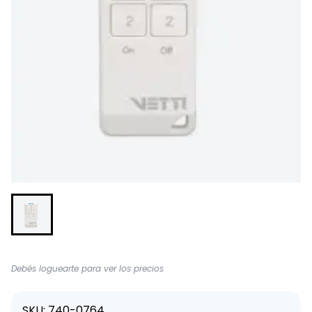
Debés loguearte para ver los precios
SKU: 740-0764