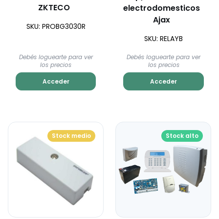
ZKTECO
electrodomesticos
Ajax
SKU: PROBG3030R
SKU: RELAYB
Debés loguearte para ver
Debés loguearte para ver
los precios
los precios
Acceder
Acceder
Stock medio
Stock alto