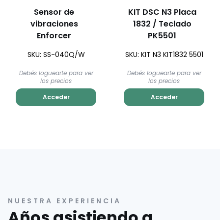
Sensor de
KIT DSC N3 Placa
vibraciones
1832 / Teclado
Enforcer
PK5501
SKU: SS-040Q/W
SKU: KIT N3 KIT1832 5501
Debés loguearte para ver
Debés loguearte para ver
los precios
los precios
Acceder
Acceder
NUESTRA EXPERIENCIA
Años asistiendo a