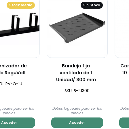
Stock medio
Sin Stock
nizador de
Bandeja fija
Can
le ReguVolt
ventilada de 1
10
Unidad/ 300 mm
KU: RV-O-1U
SKU: B-1U300
guearte para ver los
Debés loguearte para ver los
Debé
precios
precios
Acceder
Acceder