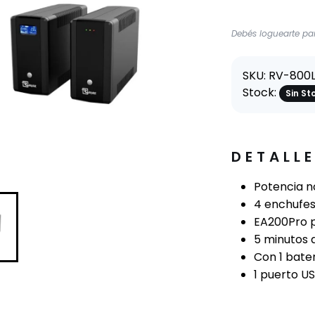
Debés loguearte par
SKU: RV-800
Stock:
Sin St
DETALL
Potencia 
4 enchufe
EA200Pro p
5 minutos 
Con 1 bate
1 puerto U