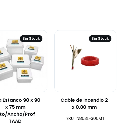
Sin Stock
Sin Stock
a Estanco 90 x 90
Cable de Incendio 2
x 75 mm
x 0.80 mm
lto/Ancho/Prof
SKU: IN80BL-300MT
TAAD