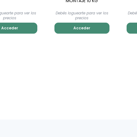
MONTAJE 10 KG
guearte para ver los
Debés loguearte para ver los
Debé
precios
precios
Acceder
Acceder