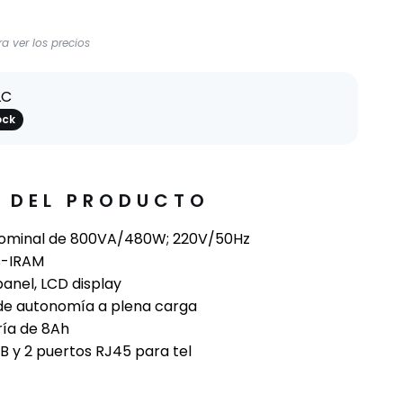
a ver los precios
LC
ock
E DEL PRODUCTO
nominal de 800VA/480W; 220V/50Hz
s-IRAM
anel, LCD display
de autonomía a plena carga
ría de 8Ah
SB y 2 puertos RJ45 para tel